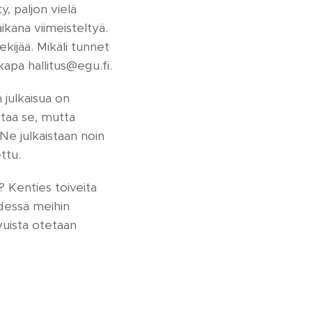
, paljon vielä
kana viimeisteltyä.
ekijää. Mikäli tunnet
kapa hallitus@egu.fi.
n julkaisua on
ttaa se, mutta
 Ne julkaistaan noin
ttu.
e? Kenties toiveita
ydessä meihin
vuista otetaan