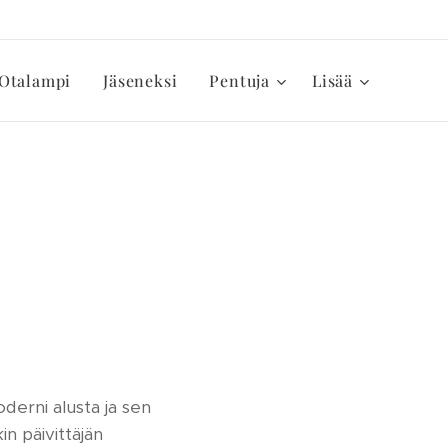
Otalampi
Jäseneksi
Pentuja
Lisää
derni alusta ja sen
n päivittäjän