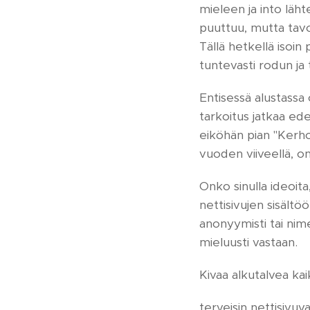
mieleen ja into läht
puuttuu, mutta tavo
Tällä hetkellä isoin
tuntevasti rodun ja 
Entisessä alustassa o
tarkoitus jatkaa ed
eiköhän pian "Kerhol
vuoden viiveellä, 
Onko sinulla ideoita,
nettisivujen sisält
anonyymisti tai nime
mieluusti vastaan.
Kivaa alkutalvea kaik
terveisin nettisivuva