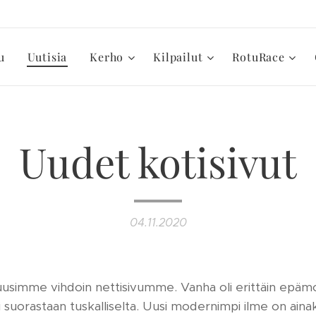
u
Uutisia
Kerho
Kilpailut
RotuRace
Uudet kotisivut
04.11.2020
usimme vihdoin nettisivumme. Vanha oli erittäin epämo
 suorastaan tuskalliselta. Uusi modernimpi ilme on ainaki