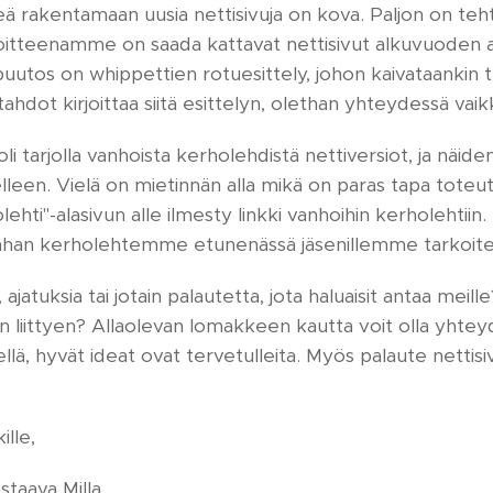
eä rakentamaan uusia nettisivuja on kova. Paljon on tehty
itteenamme on saada kattavat nettisivut alkuvuoden ai
 puutos on whippettien rotuesittely, johon kaivataankin t
tahdot kirjoittaa siitä esittelyn, olethan yhteydessä vaik
li tarjolla vanhoista kerholehdistä nettiversiot, ja näide
elleen. Vielä on mietinnän alla mikä on paras tapa toteu
ehti"-alasivun alle ilmesty linkki vanhoihin kerholehtiin.
onhan kerholehtemme etunenässä jäsenillemme tarkoite
 ajatuksia tai jotain palautetta, jota haluaisit antaa meill
öön liittyen? Allaolevan lomakkeen kautta voit olla yhte
llä, hyvät ideat ovat tervetulleita. Myös palaute nettisi
ille,
staava Milla