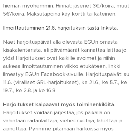
hieman myöhemmin. Hinnat: jäsenet 3€/koira, muut
5€/koira. Maksutapoina käy kortti tai käteinen.
Ilmoittautuminen 21.6. harjoituksiin tästä linkistä.
Näet harjoituspäivät alla olevasta EGUn omasta
kisakalenterista, eli päivämäärät kannattaa laittaa jo
ylös! Harjoitukset ovat kaikille avoimet ja niihin
aukeaa ilmoittautuminen viikko etukäteen, linkki
ilmestyy EGUn Facebook-sivuille. Harjoituspäivät: su
11.6. (viralliset GRL-harjoitukset), ke 21.6., ke 5.7., ke
19.7., ke 2.8. ja ke 16.8.
Harjoitukset kaipaavat myös toimihenkilöitä
.
Harjoitukset voidaan järjestää, jos paikalla on
vähintään radanlaittajia, vieheenvetäjä, lähettäjä ja
ajanottaja. Pyrimme pitämään harkoissa myös