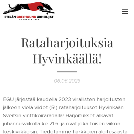
Rataharjoituksia
Hyvinkäällä!
06.06.2023
EGU järjestää kaudella 2023 virallisten harjoitusten
jälkeen vielä viidet (5!) rataharjoitukset Hyvinkään
Sveitsin vinttikoiraradalla! Harjoitukset alkavat
juhannusviikolla ke 21.6. ja ovat joka toisen viikon
keskiviikkoisin. Tiedotamme harkkojen aloitusajasta