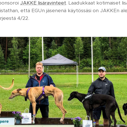
ponsoroi
JAKKE lisäravinteet
. Laadukkaat kotimaiset lisä
. Muistathan, että EGUn jäsenenä käytössäsi on JAKKEn 
rjeestä 4/22.