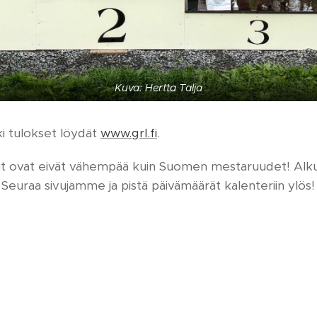
Kuva: Hertta Talja
i tulokset löydät
www.grl.fi
.
ut ovat eivät vähempää kuin Suomen mestaruudet! Alkue
8. Seuraa sivujamme ja pistä päivämäärät kalenteriin ylös!