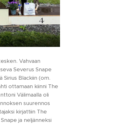
 kesken. Vahvaan
okseva Severus Snape
 Sirius Blackiin (om.
hti ottamaan kiinni The
ttoni Välimaalla oli
uurennoksen suurennos
jaksi kirjattiin The
Snape ja neljänneksi