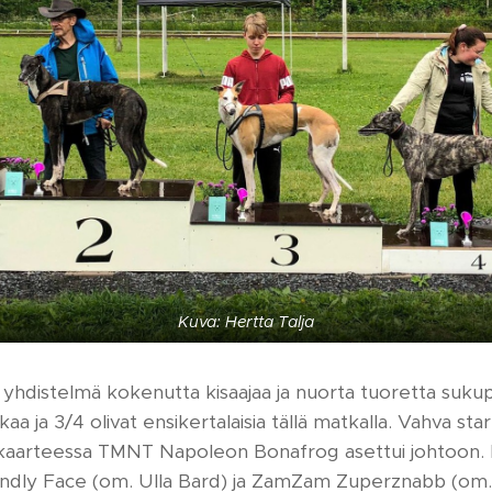
Kuva: Hertta Talja
yhdistelmä kokenutta kisaajaa ja nuorta tuoretta sukup
 ja 3/4 olivat ensikertalaisia tällä matkalla. Vahva start
 kaarteessa TMNT Napoleon Bonafrog asettui johtoon. 
endly Face (om. Ulla Bard) ja ZamZam Zuperznabb (om.