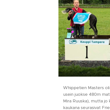
Whippetien Masters oli 
usein juokse 480m matkaa
Mira Ruuska), mutta jo
kaukana seurasivat Fri