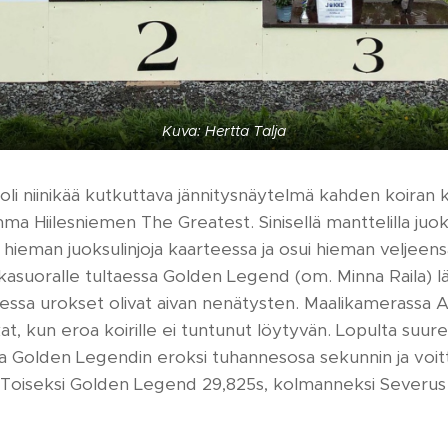
Kuva: Hertta Talja
li niinikää kutkuttava jännitysnäytelmä kahden koiran
ma Hiilesniemen The Greatest. Sinisellä manttelilla ju
hieman juoksulinjoja kaarteessa ja osui hieman veljeensä
asuoralle tultaessa Golden Legend (om. Minna Raila) lä
llessa urokset olivat aivan nenätysten. Maalikamerassa An
aikat, kun eroa koirille ei tuntunut löytyvän. Lopulta s
ja Golden Legendin eroksi tuhannesosa sekunnin ja voitta
. Toiseksi Golden Legend 29,825s, kolmanneksi Severus 