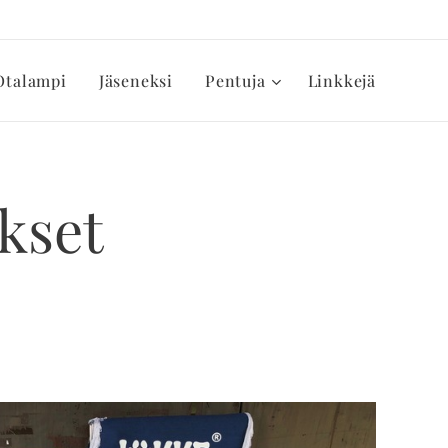
Otalampi
Jäseneksi
Pentuja
Linkkejä
kset