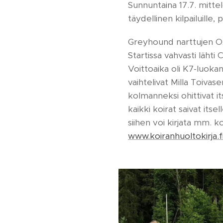
Sunnuntaina 17.7. mitte
täydellinen kilpailuille,
Greyhound narttujen OAK
Startissa vahvasti lähti
Voittoaika oli K7-luoka
vaihtelivat Milla Toiva
kolmanneksi ohittivat i
kaikki koirat saivat it
siihen voi kirjata mm. k
www.koiranhuoltokirja.f