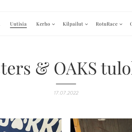
u
Uutisia
Kerho
Kilpailut
RotuRace
ters & OAKS tulo
17.07.2022