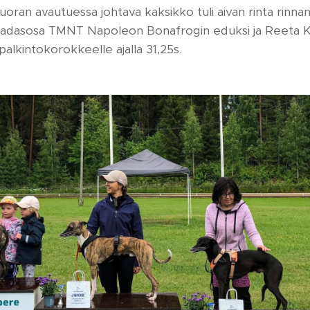
isuoran avautuessa johtava kaksikko tuli aivan rinta rinnan
 sadasosa TMNT Napoleon Bonafrogin eduksi ja Reeta K
alkintokorokkeelle ajalla 31,25s.