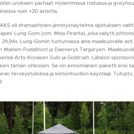
löitiin uroksien parhaat molemmissa roduissa ja greyhoun
 pilvessä noin +20 astetta.
S oli dramaattinen jännitysnäytelmä sijoituksien vaiht
 Capes' Lung-Gom (om. Mirja Piranta), joka säilytti johtons
n 29,94s. Lung-Gomin tuntumassa aina maalisuoralle asti 
sen Madam Puddifoot ja Daenerys Targaryen. Maalisuoralle
tsensä Arto Kovasen Gulo ja Goldrush. Lähdön sponsoroi 
selleen tämän vihkosen. Se on erinomainen paketti ensi ta
oiran terveystuloksia ja kehonhuollon käyntejä. Tutustu j
i
!