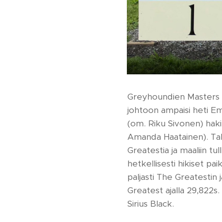
Greyhoundien Masters o
johtoon ampaisi heti Em
(om. Riku Sivonen) haki 
Amanda Haatainen). Tak
Greatestia ja maaliin tu
hetkellisesti hikiset p
paljasti The Greatestin 
Greatest ajalla 29,822s
Sirius Black.