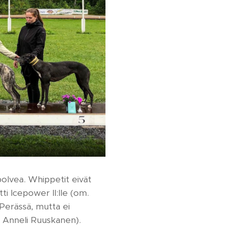
olvea. Whippetit eivät
ti Icepower II:lle (om.
Perässä, mutta ei
 Anneli Ruuskanen).