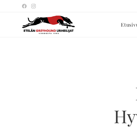
Etusiv
Hy