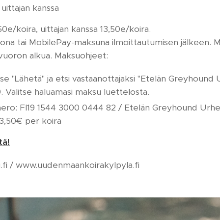
, uittajan kanssa
,50e/koira, uittajan kanssa 13,50e/koira.
irtona tai MobilePay-maksuna ilmoittautumisen jälkeen. 
vuoron alkua. Maksuohjeet:
itse "Lähetä" ja etsi vastaanottajaksi "Etelän Greyhound Ur
. Valitse haluamasi maksu luettelosta.
mero: FI19 1544 3000 0444 82 / Etelän Greyhound Urheilij
3,50€ per koira
tä!
gu.fi / www.uudenmaankoirakylpyla.fi