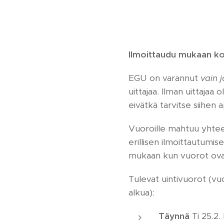
Ilmoittaudu mukaan koi
EGU on varannut
vain j
uittajaa. Ilman uittajaa
eivätkä tarvitse siihen 
Vuoroille mahtuu yhtee
erillisen ilmoittautumis
mukaan kun vuorot ovat
Tulevat uintivuorot (v
alkua):
Täynnä
Ti 25.2. 