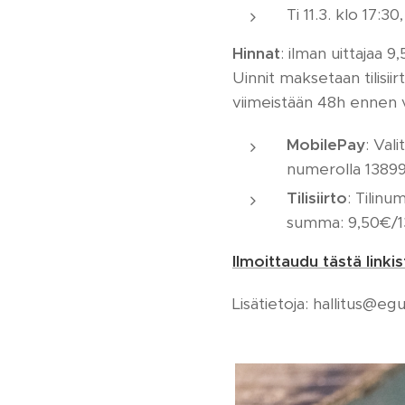
Ti 11.3. klo 17:30
Hinnat
: ilman uittajaa 9
Uinnit maksetaan tilisi
viimeistään 48h ennen 
MobilePay
: Val
numerolla 13899
Tilisiirto
: Tilinu
summa: 9,50€/1
Ilmoittaudu tästä linkis
Lisätietoja: hallitus@e