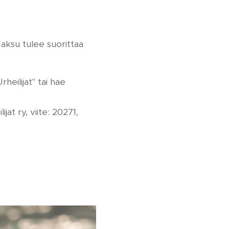
Maksu tulee suorittaa
heilijat" tai hae
at ry, viite: 20271,