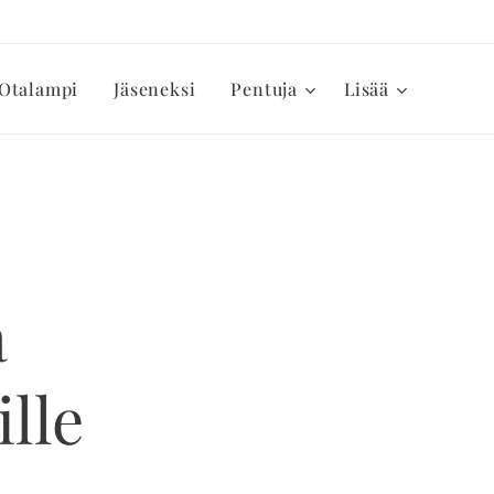
Otalampi
Jäseneksi
Pentuja
Lisää
a
lle