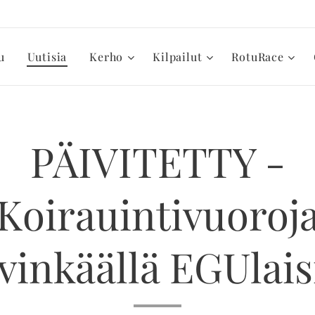
u
Uutisia
Kerho
Kilpailut
RotuRace
PÄIVITETTY -
Koirauintivuoroj
vinkäällä EGUlaisi