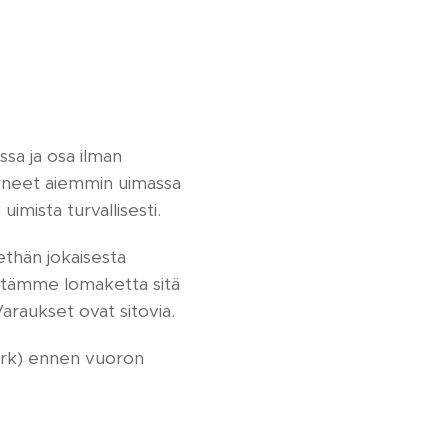
ssa ja osa ilman
 käyneet aiemmin uimassa
imista turvallisesti.
ethän jokaisesta
vitämme lomaketta sitä
araukset ovat sitovia.
rk) ennen vuoron