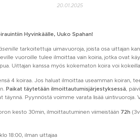
20.01.2025
rauintiin Hyvinkäälle, Uuko Spahan!
äsenille
tarkoitettuja uimavuoroja, joista osa uittajan kan
 oleville vuoroille tulee ilmoittaa vain koiria, jotka ovat
apua. Uittajan kanssa myös kokematon koira voi kokeilla u
nsä 4 koiraa. Jos haluat ilmoittaa useamman koiran, te
en.
Paikat täytetään ilmoittautumisjärjestyksessä
, päi
 täynnä. Pyynnöstä voimme varata lisää uintivuoroja. V
uoron kesto 30min, ilmoittautuminen viimeistään
72h
(3v
klo 18:00, ilman uittajaa