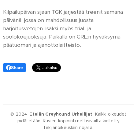
Kilpailupäivän sijaan TGK järjestää treenit samana
päivänä, jossa on mahdollisuus juosta
harjoitusvetojen lisäksi myös trial- ja
soolokoejuoksuja. Paikalla on GRL:n hyväksymä
päätuomari ja ajanottolaitteisto.
Share
© 2024
Etelän Greyhound Urheilijat.
Kaikki oikeudet
pidätetään. Kuvien kopiointi nettisivuilta kielletty
tekijänoikeuslain nojalla.