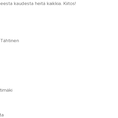
neesta kaudesta heitä kaikkia. Kiitos!
 Tähtinen
htimäki
ta