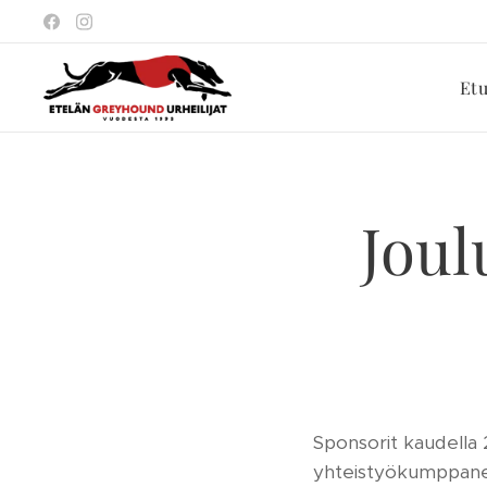
Et
Joul
Sponsorit kaudella 
yhteistyökumppanei