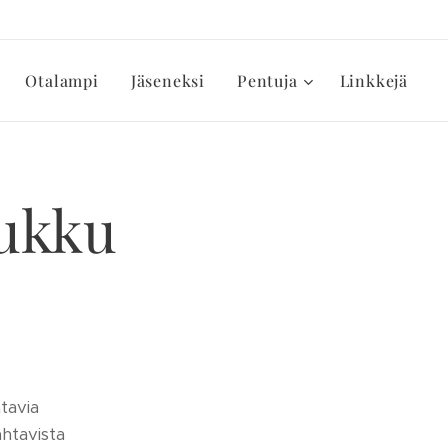
Otalampi
Jäseneksi
Pentuja
Linkkejä
uukku
tavia
htavista