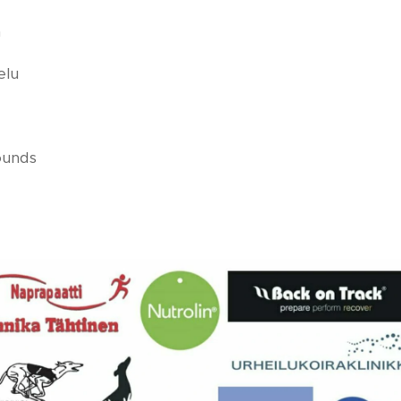
n
elu
ounds