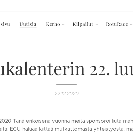
usivu
Uutisia
Kerho
Kilpailut
RotuRace
ukalenterin 22. l
22.12.2020
2020 Tänä erikoisena vuonna meitä sponsoroi liuta mah
ta. EGU haluaa kiittää mutkattomasta yhteistyöstä, ma