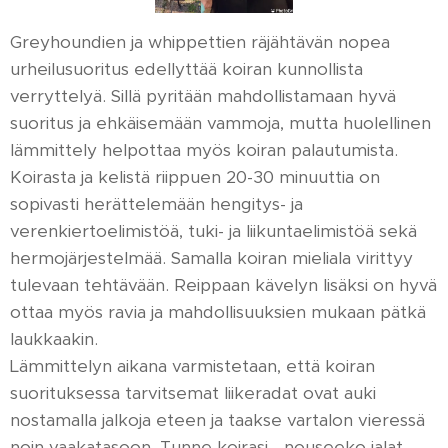
Greyhoundien ja whippettien räjähtävän nopea
urheilusuoritus edellyttää koiran kunnollista
verryttelyä. Sillä pyritään mahdollistamaan hyvä
suoritus ja ehkäisemään vammoja, mutta huolellinen
lämmittely helpottaa myös koiran palautumista.
Koirasta ja kelistä riippuen 20-30 minuuttia on
sopivasti herättelemään hengitys- ja
verenkiertoelimistöä, tuki- ja liikuntaelimistöä sekä
hermojärjestelmää. Samalla koiran mieliala virittyy
tulevaan tehtävään. Reippaan kävelyn lisäksi on hyvä
ottaa myös ravia ja mahdollisuuksien mukaan pätkä
laukkaakin.
Lämmittelyn aikana varmistetaan, että koiran
suorituksessa tarvitsemat liikeradat ovat auki
nostamalla jalkoja eteen ja taakse vartalon vieressä
noin vaakatasoon. Tunne koirasi - nouseeko jalat