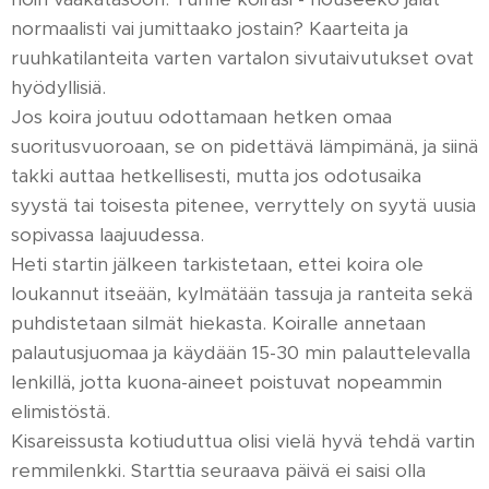
normaalisti vai jumittaako jostain? Kaarteita ja
ruuhkatilanteita varten vartalon sivutaivutukset ovat
hyödyllisiä.
Jos koira joutuu odottamaan hetken omaa
suoritusvuoroaan, se on pidettävä lämpimänä, ja siinä
takki auttaa hetkellisesti, mutta jos odotusaika
syystä tai toisesta pitenee, verryttely on syytä uusia
sopivassa laajuudessa.
Heti startin jälkeen tarkistetaan, ettei koira ole
loukannut itseään, kylmätään tassuja ja ranteita sekä
puhdistetaan silmät hiekasta. Koiralle annetaan
palautusjuomaa ja käydään 15-30 min palauttelevalla
lenkillä, jotta kuona-aineet poistuvat nopeammin
elimistöstä.
Kisareissusta kotiuduttua olisi vielä hyvä tehdä vartin
remmilenkki. Starttia seuraava päivä ei saisi olla